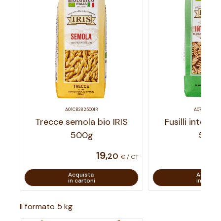
A01CB282500IR
A07CB091500
Trecce semola bio IRIS
Fusilli integral
500g
500
19
,
20
€ / CT
Acquista
Acquist
in cartoni
in carton
Il formato 5 kg