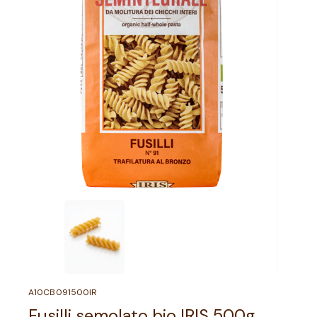
A10CB091500IR
Fusilli semolato bio IRIS 500g