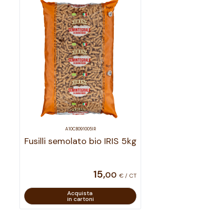
A10CB091005IR
Fusilli semolato bio IRIS 5kg
15
,
00
€ / CT
Acquista
in cartoni