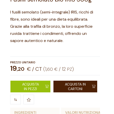
I fusilli semolato (semi-integrale) IRIS, ricchi di
fibre, sono ideali per una dieta equilibrata.
Grazie alla trafila di bronzo, la loro superficie
ruvida trattiene i condimenti, offrendo un
sapore autentico e naturale.
PREZZO UNITARIO
19
,
20
€ / CT
(
1
,
/
12
)
60
€
PZ
ACQUISTA
ACQUISTA IN
IN PEZZI
CARTONI
INGREDIENTI
VALORI NUTRIZIONALI