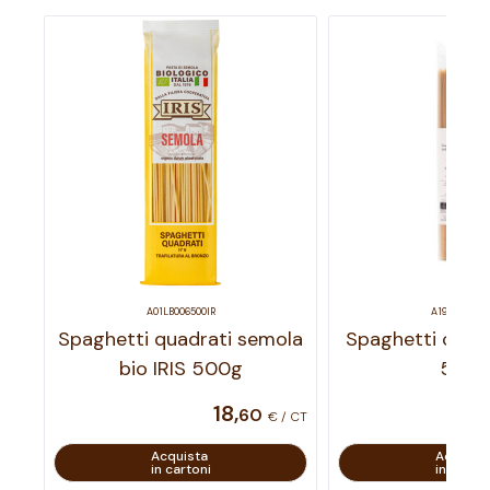
A01LB006500IR
A19LB003501
Spaghetti quadrati semola
Spaghetti cappel
bio IRIS 500g
500
18
,
60
€ / CT
Acquista
Acquist
in cartoni
in carton