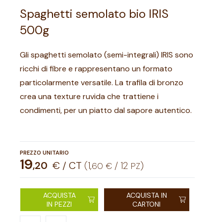
Spaghetti semolato bio IRIS
500g
Gli spaghetti semolato (semi-integrali) IRIS sono
ricchi di fibre e rappresentano un formato
particolarmente versatile. La trafila di bronzo
crea una texture ruvida che trattiene i
condimenti, per un piatto dal sapore autentico.
PREZZO UNITARIO
19
,
20
€ / CT
(
1
,
/
12
)
60
€
PZ
ACQUISTA
ACQUISTA IN
IN PEZZI
CARTONI