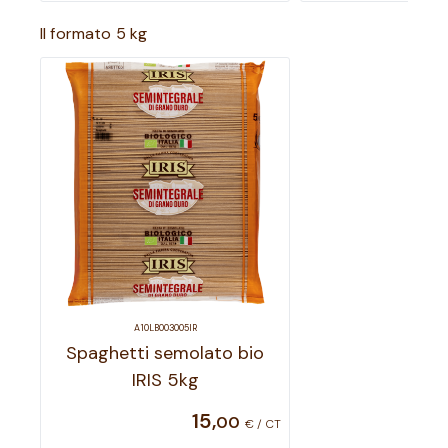
Il formato 5 kg
A10LB003005IR
Spaghetti semolato bio
IRIS 5kg
15
,
00
€ / CT