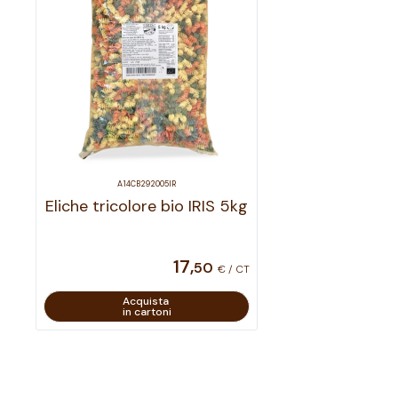
A14CB292005IR
Eliche tricolore bio IRIS 5kg
17
,
50
€ / CT
Acquista
in cartoni