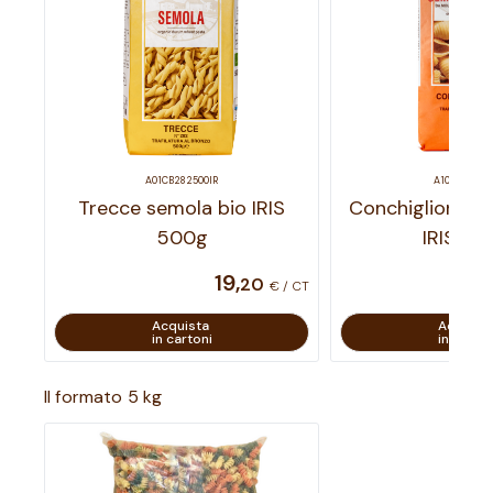
A01CB282500IR
A10CB110500
Trecce semola bio IRIS
Conchiglioni se
500g
IRIS 50
19
,
20
€ / CT
Acquista
Acquist
in cartoni
in carton
Il formato 5 kg