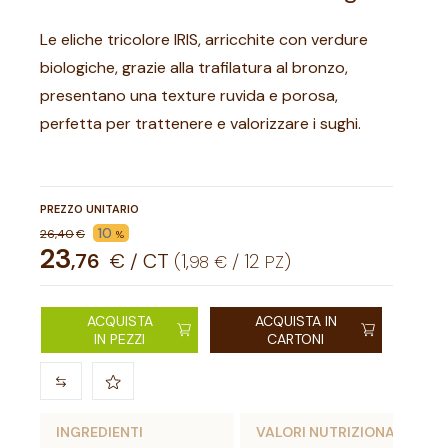
Le eliche tricolore IRIS, arricchite con verdure
biologiche, grazie alla trafilatura al bronzo,
presentano una texture ruvida e porosa,
perfetta per trattenere e valorizzare i sughi.
PREZZO UNITARIO
10
26
,
40
€
%
23
,
76
€ / CT
(
1
,
/
12
)
98
€
PZ
ACQUISTA
ACQUISTA IN
IN PEZZI
CARTONI
INGREDIENTI
VALORI NUTRIZIONALI