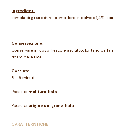
Ingredienti
:
semola di
grano
duro, pomodoro in polvere 1,4%, spinacio in 
Conservazione
:
Conservare in luogo fresco e asciutto, lontano da farine, riso 
riparo dalla luce
Cottura
:
8 - 9 minuti
Paese di
molitura
: Italia
Paese di
origine del grano
: Italia
CARATTERISTICHE