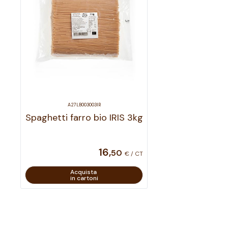
A27LB003003IR
Spaghetti farro bio IRIS 3kg
16
,
50
€ / CT
Acquista
in cartoni