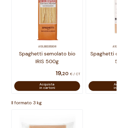
A10LB003500IR
A19LB003501
Spaghetti semolato bio
Spaghetti cappel
IRIS 500g
500
19
,
20
€ / CT
Acquista
Acquist
in cartoni
in carton
Il formato 3 kg