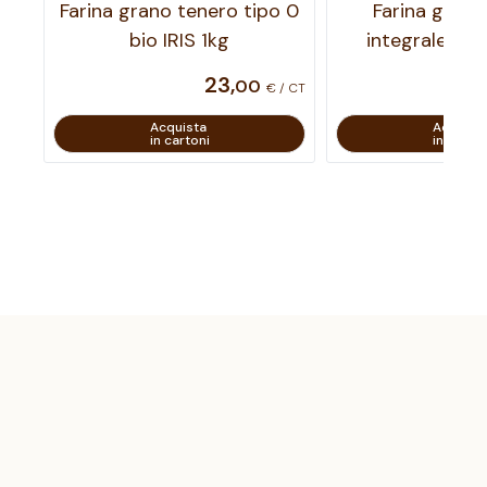
Farina grano tenero tipo 0
Farina grano
bio IRIS 1kg
integrale bio
23
,
00
€ / CT
Acquista
Acquist
in cartoni
in carton