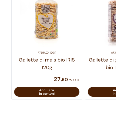
A73GA001120IR
A73GA00212
Gallette di mais bio IRIS
Gallette di gra
120g
bio IRIS 
27
,
60
€ / CT
Acquista
Acquist
in cartoni
in carton