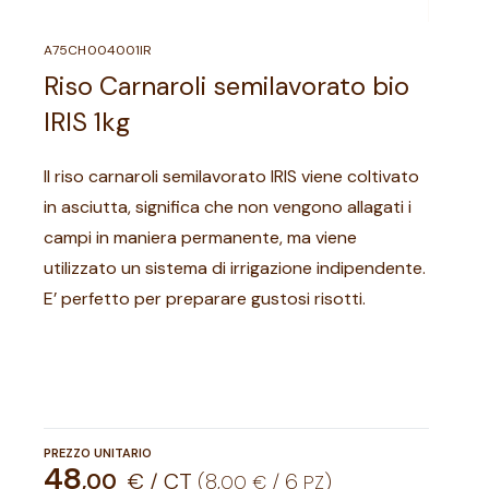
A75CH004001IR
Riso Carnaroli semilavorato bio
IRIS 1kg
Il riso carnaroli semilavorato IRIS viene coltivato
in asciutta, significa che non vengono allagati i
campi in maniera permanente, ma viene
utilizzato un sistema di irrigazione indipendente.
E’ perfetto per preparare gustosi risotti.
PREZZO UNITARIO
48
,
00
€ / CT
(
8
,
/
6
)
00
€
PZ