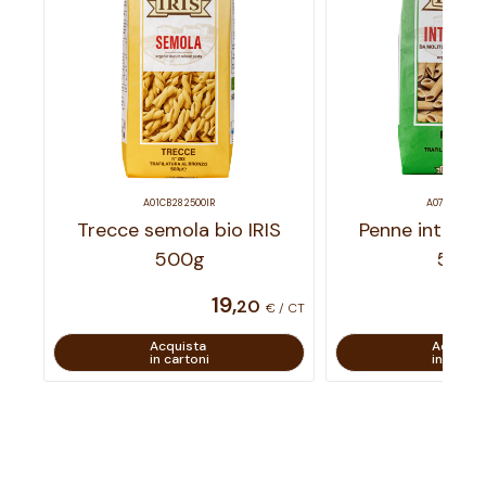
A01CB282500IR
A07CB103500
Trecce semola bio IRIS
Penne integral
500g
500
19
,
20
€ / CT
Acquista
Acquist
in cartoni
in carton