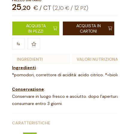
PREZZO UNITARIO
25
,
20
€ / CT
(
2
,
/
12
)
10
€
PZ
ACQUISTA
ACQUISTA IN
IN PEZZI
CARTONI
INGREDIENTI
VALORI NUTRIZIONALI
Ingredienti
:
*
pomodori, correttore di acidità: acido citrico.
*
=biologico
Conservazione
:
Conservare in luogo fresco e asciutto. dopo l'apertura conserva
consumare entro 3 giorni.
CARATTERISTICHE