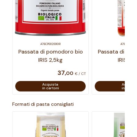
A76CP002000IR
A76PA001690
Passata di pomodoro bio
Passata di pom
IRIS 2,5kg
IRIS 69
37
,
00
€ / CT
Acquista
Acquist
in cartoni
in carton
Formati di pasta consigliati