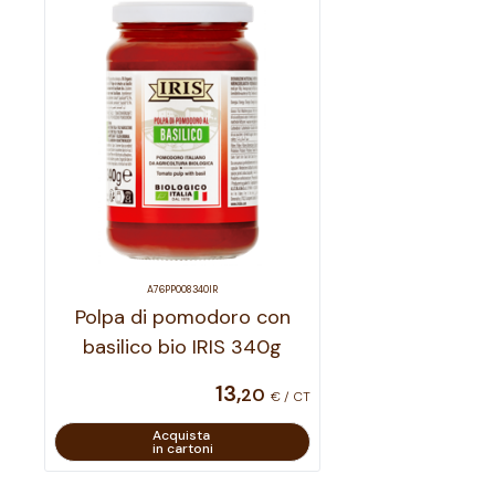
A76PP008340IR
Polpa di pomodoro con
basilico bio IRIS 340g
13
,
20
€ / CT
Acquista
in cartoni