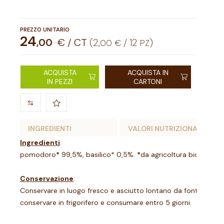
PREZZO UNITARIO
24
,
00
€ / CT
(
2
,
/
12
)
00
€
PZ
ACQUISTA
ACQUISTA IN
IN PEZZI
CARTONI
INGREDIENTI
VALORI NUTRIZIONALI
Ingredienti
:
pomodoro
*
99,5%, basilico* 0,5%.
*
da agricoltura biologica.
Conservazione
:
Conservare in luogo fresco e asciutto lontano da fonti di luce
conservare in frigorifero e consumare entro 5 giorni.