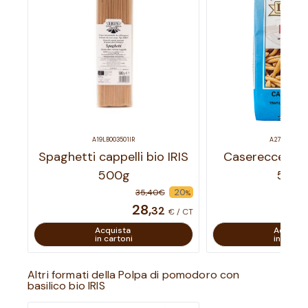
A19LB003501IR
A27CB28050
Spaghetti cappelli bio IRIS
Caserecce farr
500g
500
20
35
,
40
€
%
28
,
32
€ / CT
Acquista
Acquist
in cartoni
in carton
Altri formati della Polpa di pomodoro con
basilico bio IRIS