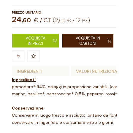
PREZZO UNITARIO
24
,
60
€ / CT
(
2
,
/
12
)
05
€
PZ
ACQUISTA
ACQUISTA IN
IN PEZZI
CARTONI
INGREDIENTI
VALORI NUTRIZIONALI
Ingredienti
:
pomodoro
*
94%, ortaggi in proporzione variabile (carote
*
, ci
marino, basilico
*
, peperoncino
*
0,5%, peperoni rossi
*
.
*
da agr
Conservazione
:
Conservare in luogo fresco e asciutto lontano da fonti di luce
conservare in frigorifero e consumare entro 5 giorni.