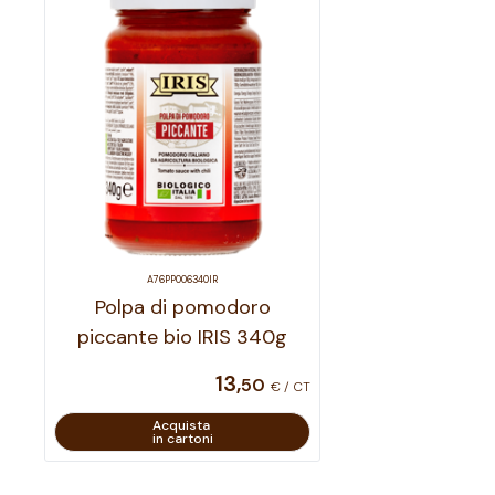
A76PP006340IR
Polpa di pomodoro
piccante bio IRIS 340g
13
,
50
€ / CT
Acquista
in cartoni