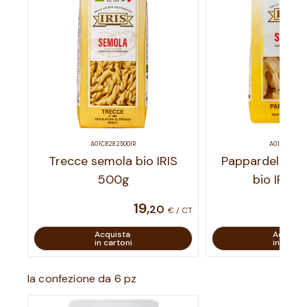
A01CB282500IR
A01NB030501
Trecce semola bio IRIS
Pappardelle ni
500g
bio IRIS 
19
,
20
€ / CT
Acquista
Acquist
in cartoni
in carton
la confezione da 6 pz