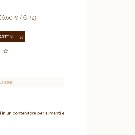
(
6
,
/
6
)
50
€
PZ
ARTONI
AZIONI
 in un contenitore per alimenti e