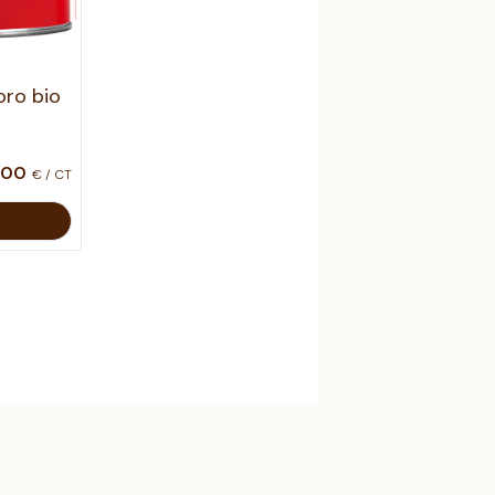
ro bio
00
€ / CT