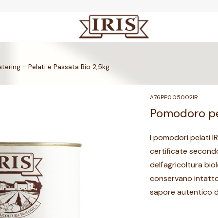
tering - Pelati e Passata Bio 2,5kg
A76PP005002IR
Pomodoro pel
I pomodori pelati I
certificate secondo
dell'agricoltura bio
conservano intatto 
sapore autentico de