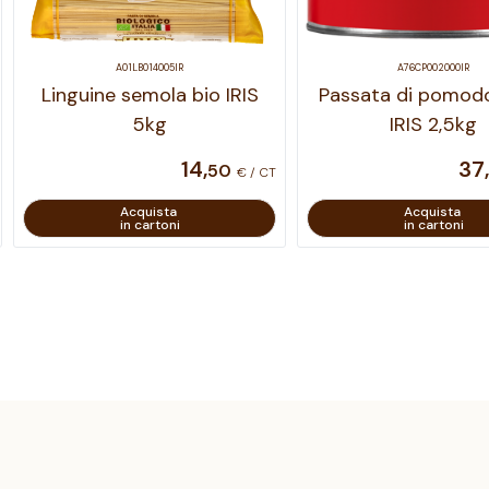
A01LB014005IR
A76CP002000IR
Linguine semola bio IRIS
Passata di pomodo
5kg
IRIS 2,5kg
14
,
37
,
50
€ / CT
Acquista
Acquista
in cartoni
in cartoni