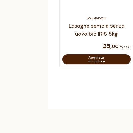
A01LAT61005IR
Lasagne semola senza
uovo bio IRIS 5kg
25
,
00
€ / CT
Acquista
in cartoni