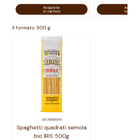
Acquista
Acquist
in cartoni
in carton
Il formato 500 g
A01LB006500IR
Spaghetti quadrati semola
bio IRIS 500g