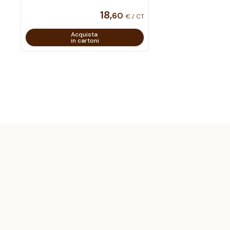
18
,
60
€ / CT
Acquista
in cartoni