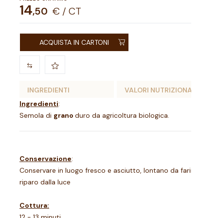
14
,
50
€ / CT
ACQUISTA IN CARTONI
INGREDIENTI
VALORI NUTRIZIONALI
Ingredienti
:
Semola di
grano
duro da agricoltura biologica.
Conservazione
:
Conservare in luogo fresco e asciutto, lontano da farine, riso 
riparo dalla luce
Cottura:
12 - 13 minuti