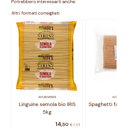
Potrebbero interessarti anche:
Altri formati consigliati
A01LB014005IR
A27LB003003
Linguine semola bio IRIS
Spaghetti farro 
5kg
14
,
50
€ / CT