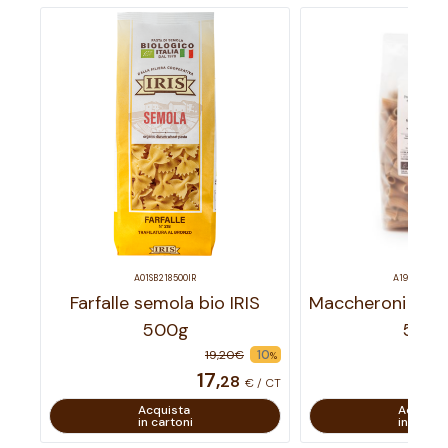
A01SB218500IR
A19CB089500
Farfalle semola bio IRIS
Maccheroni cappe
500g
500
10
19
,
20
€
%
17
,
28
€ / CT
Acquista
Acquist
in cartoni
in carton