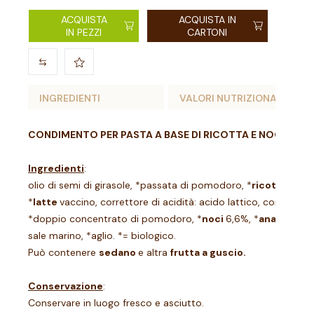
ACQUISTA
ACQUISTA IN
IN PEZZI
CARTONI
INGREDIENTI
VALORI NUTRIZIONALI
CONDIMENTO PER PASTA A BASE DI RICOTTA E NOCI, BI
Ingredienti
:
olio di semi di girasole, *passata di pomodoro, *
ricotta
12% (
*
latte
vaccino, correttore di acidità: acido lattico, correttore d
*doppio concentrato di pomodoro, *
noci
6,6%, *
anacardi
, 
sale marino, *aglio. *= biologico.
Può contenere
sedano
e altra
frutta a guscio.
Conservazione
:
Conservare in luogo fresco e asciutto.