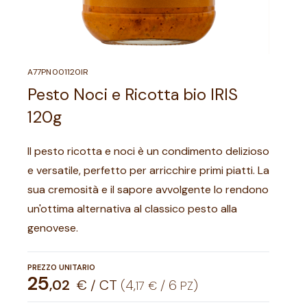
A77PN001120IR
Pesto Noci e Ricotta bio IRIS
120g
Il pesto ricotta e noci è un condimento delizioso
e versatile, perfetto per arricchire primi piatti. La
sua cremosità e il sapore avvolgente lo rendono
un'ottima alternativa al classico pesto alla
genovese.
PREZZO UNITARIO
25
,
02
€ / CT
(
4
,
/
6
)
17
€
PZ