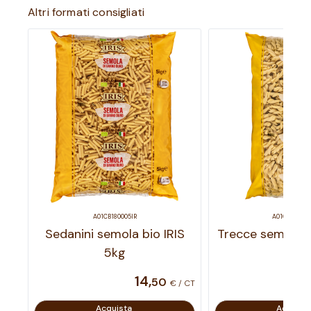
Altri formati consigliati
A01CB180005IR
A01CB282005
Sedanini semola bio IRIS
Trecce semola b
5kg
14
,
50
€ / CT
Acquista
Acquist