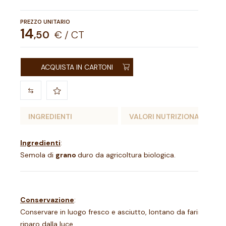
PREZZO UNITARIO
14
,
50
€ / CT
ACQUISTA IN CARTONI
INGREDIENTI
VALORI NUTRIZIONALI
Ingredienti
:
Semola di
grano
duro da agricoltura biologica.
Conservazione
:
Conservare in luogo fresco e asciutto, lontano da farine, riso 
riparo dalla luce