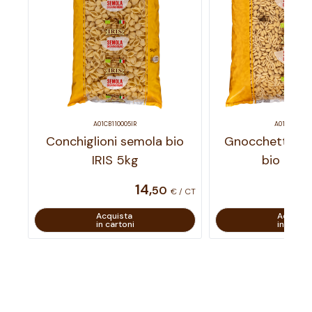
A01CB110005IR
A01CB114005
Conchiglioni semola bio
Gnocchetti sar
IRIS 5kg
bio IRIS
14
,
50
€ / CT
Acquista
Acquist
in cartoni
in carton