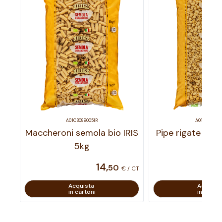
A01CB089005IR
A01CB107005
Maccheroni semola bio IRIS
Pipe rigate semo
5kg
5kg
14
,
50
€ / CT
Acquista
Acquist
in cartoni
in carton