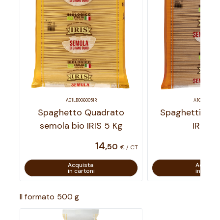
A01LB006005IR
A10LB003005
Spaghetto Quadrato
Spaghetti sem
semola bio IRIS 5 Kg
IRIS 5
14
,
50
€ / CT
Acquista
Acquist
in cartoni
in carton
Il formato 500 g