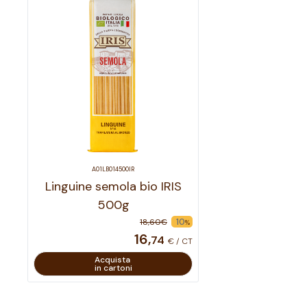
A01LB014500IR
Linguine semola bio IRIS
500g
10
18
,
60
€
%
16
,
74
€ / CT
Acquista
in cartoni