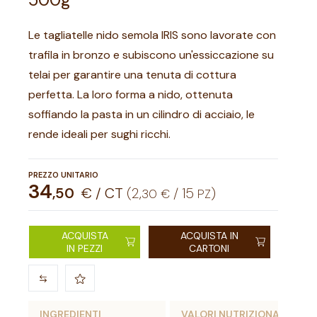
Le tagliatelle nido semola IRIS sono lavorate con
trafila in bronzo e subiscono un'essiccazione su
telai per garantire una tenuta di cottura
perfetta. La loro forma a nido, ottenuta
soffiando la pasta in un cilindro di acciaio, le
rende ideali per sughi ricchi.
PREZZO UNITARIO
34
,
50
€ / CT
(
2
,
/
15
)
30
€
PZ
ACQUISTA
ACQUISTA IN
IN PEZZI
CARTONI
INGREDIENTI
VALORI NUTRIZIONALI