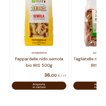
A01NB030501IR
A07NB02750
Pappardelle nido semola
Tagliatelle nido i
bio IRIS 500g
IRIS 50
36
,
00
€ / CT
Acquista
Acquist
in cartoni
in carton