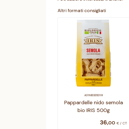
Altri formati consigliati
A01NB030501IR
Pappardelle nido semola
bio IRIS 500g
36
,
00
€ / CT