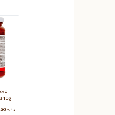
doro
S 340g
,
50
€ / CT