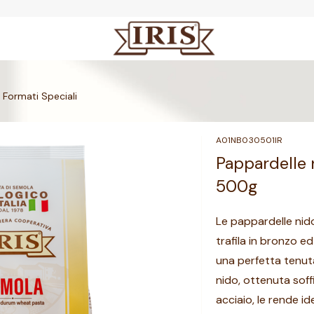
Formati Speciali
A01NB030501IR
Pappardelle 
500g
Le pappardelle nido
trafila in bronzo ed
una perfetta tenuta
nido, ottenuta soffi
acciaio, le rende id