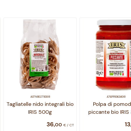
A07NB027500IR
A76PP006340IR
Tagliatelle nido integrali bio
Polpa di pomo
IRIS 500g
piccante bio IRI
36
,
13
00
€ / CT