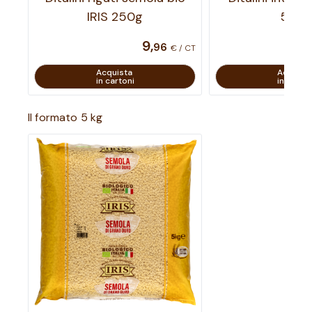
IRIS 250g
500
9
,
96
€ / CT
Acquista
Acquist
in cartoni
in carton
Il formato 5 kg