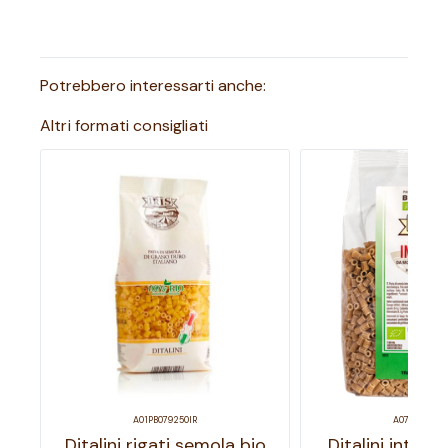
Potrebbero interessarti anche:
Altri formati consigliati
A01PB079250IR
A07PB079500
Ditalini rigati semola bio
Ditalini integra