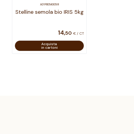
A01PB054005IR
Stelline semola bio IRIS 5kg
14
,
50
€ / CT
Acquista
in cartoni