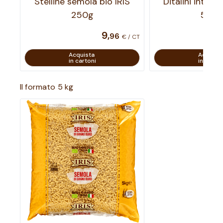
Stelline semola bio IRIS
Ditalini integra
250g
500
9
,
96
€ / CT
Acquista
Acquist
in cartoni
in carton
Il formato 5 kg