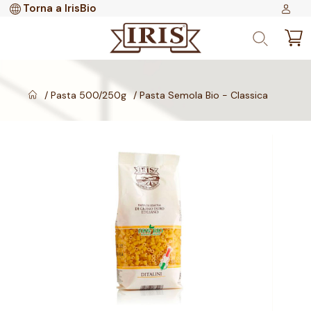
Torna a IrisBio
Pasta 500/250g
Pasta Semola Bio - Classica