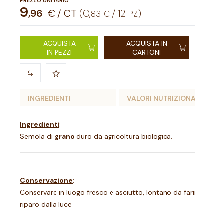
PREZZO UNITARIO
9
,
96
€ / CT
(
0
,
/
12
)
83
€
PZ
ACQUISTA
ACQUISTA IN
IN PEZZI
CARTONI
INGREDIENTI
VALORI NUTRIZIONALI
Ingredienti
:
Semola di
grano
duro da agricoltura biologica.
Conservazione
:
Conservare in luogo fresco e asciutto, lontano da farine, riso 
riparo dalla luce