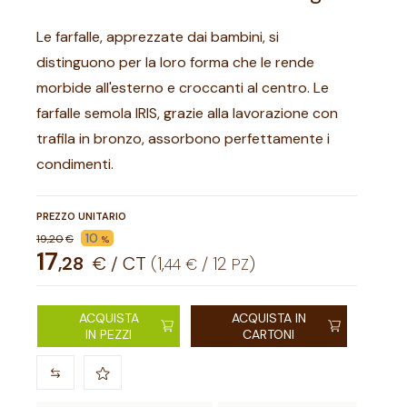
Le farfalle, apprezzate dai bambini, si
distinguono per la loro forma che le rende
morbide all'esterno e croccanti al centro. Le
farfalle semola IRIS, grazie alla lavorazione con
trafila in bronzo, assorbono perfettamente i
condimenti.
PREZZO UNITARIO
10
19
,
20
€
%
17
,
28
€ / CT
(
1
,
/
12
)
44
€
PZ
ACQUISTA
ACQUISTA IN
IN PEZZI
CARTONI