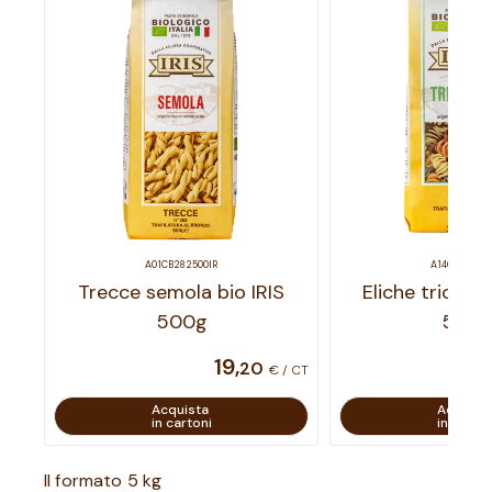
A01CB282500IR
A14CB292500
Trecce semola bio IRIS
Eliche tricolor
500g
500
19
,
20
€ / CT
Acquista
Acquist
in cartoni
in carton
Il formato 5 kg