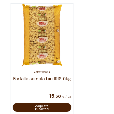
A01SB218005IR
Farfalle semola bio IRIS 5kg
15
,
50
€ / CT
Acquista
in cartoni